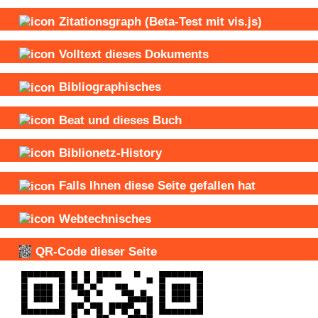
Zitationsgraph
(Beta-Test mit vis.js)
Volltext dieses Dokuments
Bibliographisches
Beat und
dieses Buch
Biblionetz-History
Falls Ihnen diese Seite gefallen hat
Webtechnisches
QR-Code dieser Seite