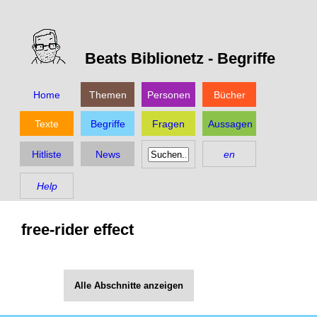
Beats Biblionetz -
Begriffe
Home
Themen
Personen
Bücher
Texte
Begriffe
Fragen
Aussagen
Hitliste
News
en
Help
free-rider effect
Alle Abschnitte anzeigen