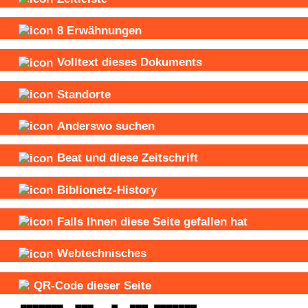
8
Erwähnungen
Volltext dieses Dokuments
Standorte
Anderswo suchen
Beat und
diese Zeitschrift
Biblionetz-History
Falls Ihnen diese Seite gefallen hat
Webtechnisches
QR-Code dieser Seite