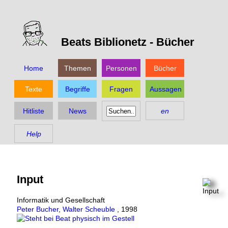
Beats Biblionetz -
Bücher
Home
Themen
Personen
Bücher
Texte
Begriffe
Fragen
Aussagen
Hitliste
News
en
Help
Input
Informatik und Gesellschaft
Peter Bucher
,
Walter Scheuble
,
1998