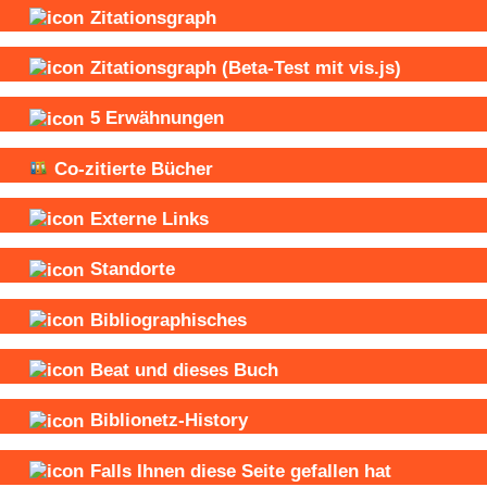
Zitationsgraph
Zitationsgraph
(Beta-Test mit vis.js)
5
Erwähnungen
Co-zitierte Bücher
Externe Links
Standorte
Bibliographisches
Beat und
dieses Buch
Biblionetz-History
Falls Ihnen diese Seite gefallen hat