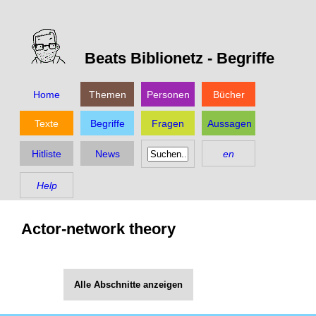
Beats Biblionetz -
Begriffe
Home
Themen
Personen
Bücher
Texte
Begriffe
Fragen
Aussagen
Hitliste
News
en
Help
Actor-network theory
Alle Abschnitte anzeigen