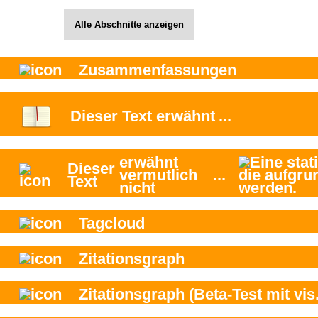
Alle Abschnitte anzeigen
Zusammenfassungen
Dieser Text
erwähnt
...
erwähnt
Dieser
vermutlich
...
Text
nicht
Tagcloud
Zitationsgraph
Zitationsgraph
(Beta-Test mit vis.