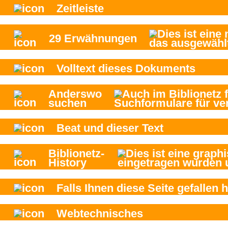
Zeitleiste
29
Erwähnungen
Volltext dieses Dokuments
Anderswo
suchen
Beat und
dieser Text
Biblionetz-
History
Falls Ihnen diese Seite gefallen h
Webtechnisches