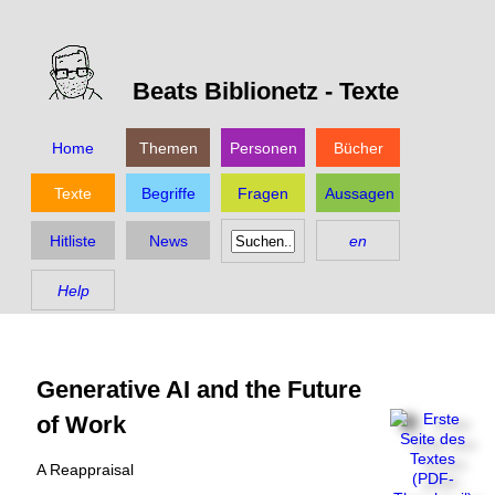
Beats Biblionetz -
Texte
Home
Themen
Personen
Bücher
Texte
Begriffe
Fragen
Aussagen
Hitliste
News
en
Help
Generative AI and the Future
of Work
A Reappraisal