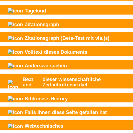
Tagcloud
Zitationsgraph
Zitationsgraph
(Beta-Test mit vis.js)
Volltext dieses Dokuments
Anderswo suchen
Beat
dieser wissenschaftliche
und
Zeitschriftenartikel
Biblionetz-History
Falls Ihnen diese Seite gefallen hat
Webtechnisches