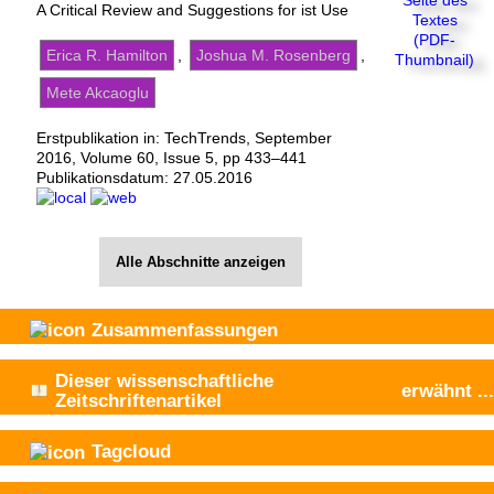
A Critical Review and Suggestions for ist Use
Erica R. Hamilton
,
Joshua M. Rosenberg
,
Mete Akcaoglu
Erstpublikation in: TechTrends, September
2016, Volume 60, Issue 5, pp 433–441
Publikationsdatum:
27.05.2016
Alle Abschnitte anzeigen
Zusammenfassungen
Dieser wissenschaftliche
erwähnt
...
Zeitschriftenartikel
Tagcloud