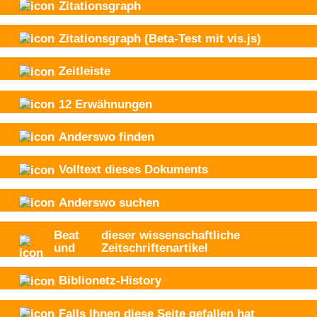
Zitationsgraph
Zitationsgraph
(Beta-Test mit vis.js)
Zeitleiste
12
Erwähnungen
Anderswo finden
Volltext dieses Dokuments
Anderswo suchen
Beat
dieser wissenschaftliche
und
Zeitschriftenartikel
Biblionetz-History
Falls Ihnen diese Seite gefallen hat