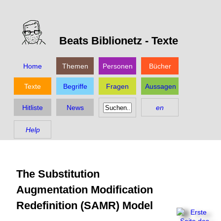
Beats Biblionetz -
Texte
Home
Themen
Personen
Bücher
Texte
Begriffe
Fragen
Aussagen
Hitliste
News
en
Help
The Substitution
Augmentation Modification
Redefinition (SAMR) Model