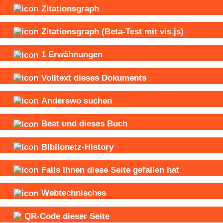
Zitationsgraph
Zitationsgraph
(Beta-Test mit vis.js)
1
Erwähnungen
Volltext dieses Dokuments
Anderswo suchen
Beat und
dieses Buch
Biblionetz-History
Falls Ihnen diese Seite gefallen hat
Webtechnisches
QR-Code dieser Seite