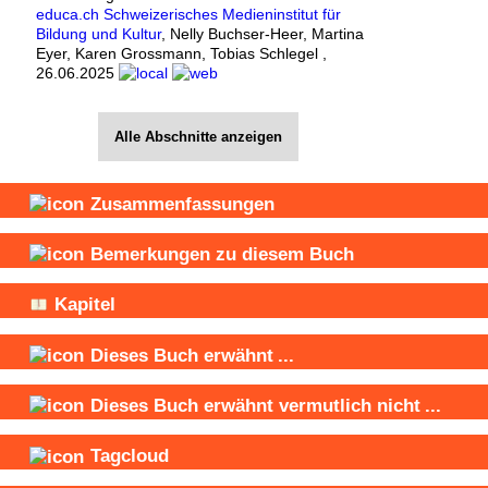
educa.ch Schweizerisches Medieninstitut für
Bildung und Kultur
,
Nelly Buchser-Heer
,
Martina
Eyer
,
Karen Grossmann
,
Tobias Schlegel
,
26.06.2025
Alle Abschnitte anzeigen
Zusammenfassungen
Bemerkungen zu diesem Buch
Kapitel
Dieses Buch
erwähnt
...
Dieses Buch
erwähnt vermutlich nicht
...
Tagcloud