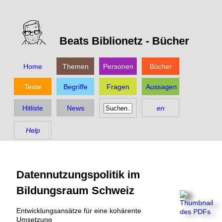
Beats Biblionetz -
Bücher
Home
Themen
Personen
Bücher
Texte
Begriffe
Fragen
Aussagen
Hitliste
News
en
Help
Datennutzungspolitik im
Bildungsraum Schweiz
Entwicklungsansätze für eine kohärente
Umsetzung