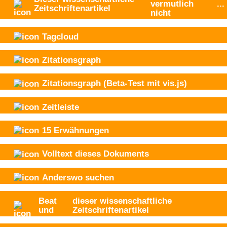
vermutlich
...
Zeitschriftenartikel
nicht
Tagcloud
Zitationsgraph
Zitationsgraph
(Beta-Test mit vis.js)
Zeitleiste
15
Erwähnungen
Volltext dieses Dokuments
Anderswo suchen
Beat
dieser wissenschaftliche
und
Zeitschriftenartikel