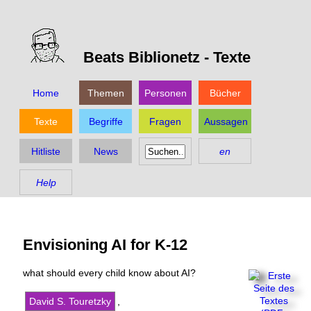
Beats Biblionetz -
Texte
Home
Themen
Personen
Bücher
Texte
Begriffe
Fragen
Aussagen
Hitliste
News
en
Help
Envisioning AI for K-12
what should every child know about AI?
David S. Touretzky
,