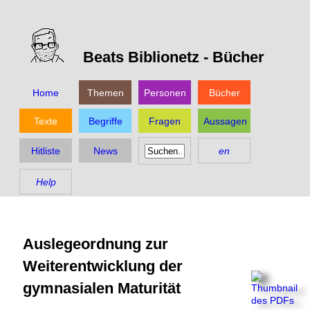
Beats Biblionetz -
Bücher
Home
Themen
Personen
Bücher
Texte
Begriffe
Fragen
Aussagen
Hitliste
News
en
Help
Auslegeordnung zur
Weiterentwicklung der
gymnasialen Maturität