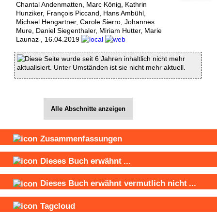
Chantal Andenmatten
,
Marc König
,
Kathrin
Hunziker
,
François Piccand
,
Hans Ambühl
,
Michael Hengartner
,
Carole Sierro
,
Johannes
Mure
,
Daniel Siegenthaler
,
Miriam Hutter
,
Marie
Launaz
,
16.04.2019
Diese Seite wurde seit 6 Jahren inhaltlich nicht mehr
aktualisiert. Unter Umständen ist sie nicht mehr aktuell.
Alle Abschnitte anzeigen
Zusammenfassungen
Dieses Buch
erwähnt
...
Dieses Buch
erwähnt vermutlich nicht
...
Tagcloud