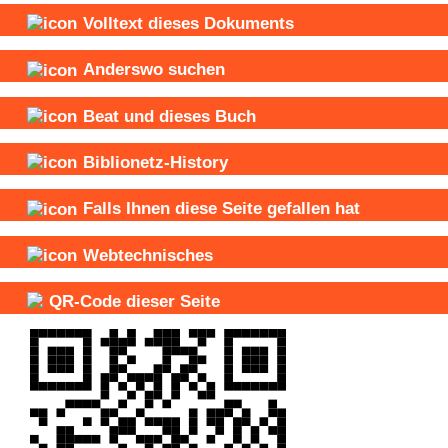
Volltext dieses Dokuments
Anderswo suchen
Beat und
dieses Buch
Biblionetz-History
Falls Ihnen diese Seite gefallen hat
Webtechnisches
QR-Code dieser Seite