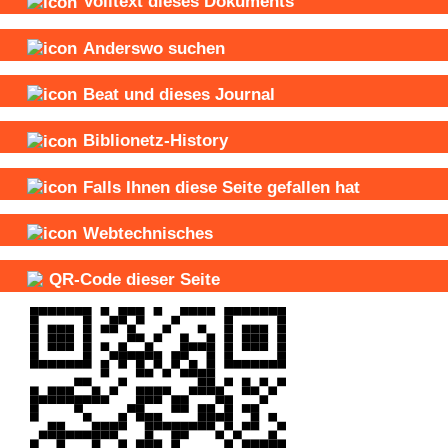
Volltext dieses Dokuments
Anderswo suchen
Beat und
dieses Journal
Biblionetz-History
Falls Ihnen diese Seite gefallen hat
Webtechnisches
QR-Code dieser Seite