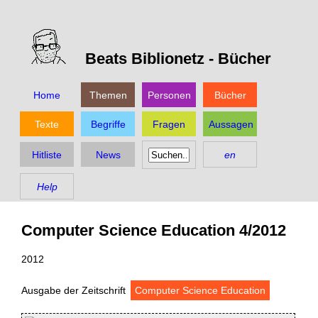
Beats Biblionetz -
Bücher
Home
Themen
Personen
Bücher
Texte
Begriffe
Fragen
Aussagen
Hitliste
News
en
Help
Computer Science Education 4/2012
2012
Ausgabe der Zeitschrift
Computer Science Education