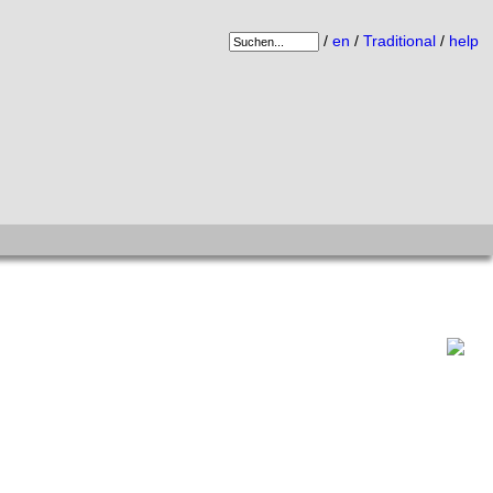
/
en
/
Traditional
/
help