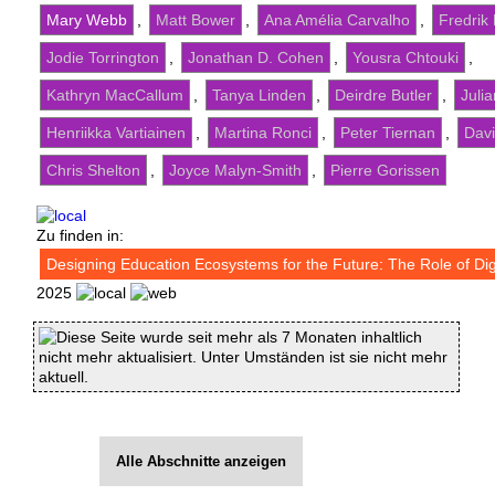
Mary Webb
,
Matt Bower
,
Ana Amélia Carvalho
,
Fredrik
Jodie Torrington
,
Jonathan D. Cohen
,
Yousra Chtouki
,
Kathryn MacCallum
,
Tanya Linden
,
Deirdre Butler
,
Julia
Henriikka Vartiainen
,
Martina Ronci
,
Peter Tiernan
,
Davi
Chris Shelton
,
Joyce Malyn-Smith
,
Pierre Gorissen
Zu finden in:
Designing Education Ecosystems for the Future: The Role of Dig
2025
Diese Seite wurde seit mehr als 7 Monaten inhaltlich
nicht mehr aktualisiert. Unter Umständen ist sie nicht mehr
aktuell.
Alle Abschnitte anzeigen