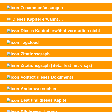
Zusammenfassungen
Dieses Kapitel
erwähnt
...
Dieses Kapitel
erwähnt vermutlich nicht
...
Tagcloud
Zitationsgraph
Zitationsgraph
(Beta-Test mit vis.js)
Volltext dieses Dokuments
Anderswo suchen
Beat und
dieses Kapitel
Biblionetz-History