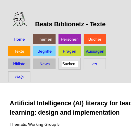
Beats Biblionetz -
Texte
Home
Themen
Personen
Bücher
Texte
Begriffe
Fragen
Aussagen
Hitliste
News
en
Help
Artificial Intelligence (AI) literacy for te
learning: design and implementation
Thematic Working Group 5