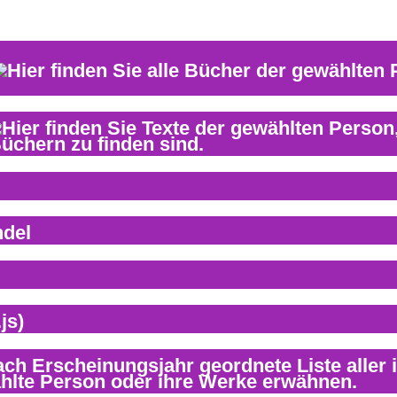
ndel
js)