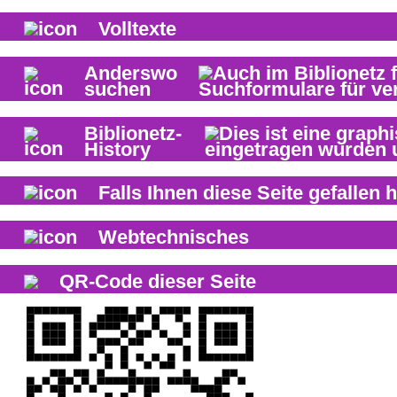
Volltexte
Anderswo
suchen
Biblionetz-
History
Falls Ihnen diese Seite gefallen h
Webtechnisches
QR-Code dieser Seite