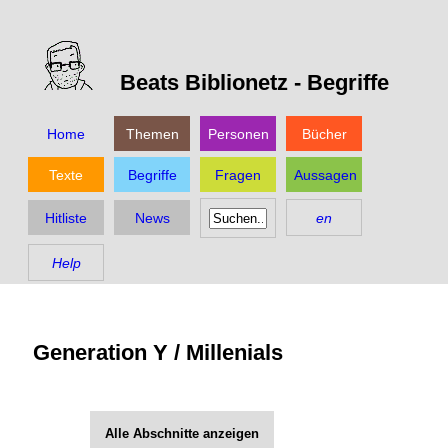
Beats Biblionetz -
Begriffe
Home
Themen
Personen
Bücher
Texte
Begriffe
Fragen
Aussagen
Hitliste
News
en
Help
Generation Y / Millenials
Alle Abschnitte anzeigen