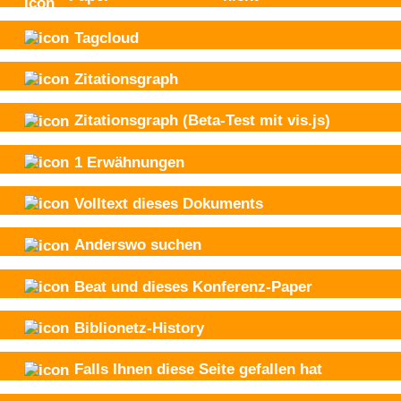
Tagcloud
Zitationsgraph
Zitationsgraph
(Beta-Test mit vis.js)
1
Erwähnungen
Volltext dieses Dokuments
Anderswo suchen
Beat und
dieses Konferenz-Paper
Biblionetz-History
Falls Ihnen diese Seite gefallen hat