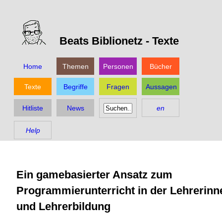
Beats Biblionetz -
Texte
Home
Themen
Personen
Bücher
Texte
Begriffe
Fragen
Aussagen
Hitliste
News
en
Help
Ein gamebasierter Ansatz zum
Programmierunterricht in der Lehrerinn
und Lehrerbildung