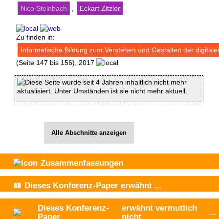
Nico Steinbach
,
Eckart Zitzler
Zu finden in:
Informatische Bildung zum Verstehen und Gestalten der digitale
(Seite 147 bis 156), 2017
Diese Seite wurde seit 4 Jahren inhaltlich nicht mehr
aktualisiert. Unter Umständen ist sie nicht mehr aktuell.
Alle Abschnitte anzeigen
Zusammenfassungen
Dieses Konferenz-Paper
erwähnt
...
Dieses Konferenz-
erwähnt vermutlich
...
Paper
nicht