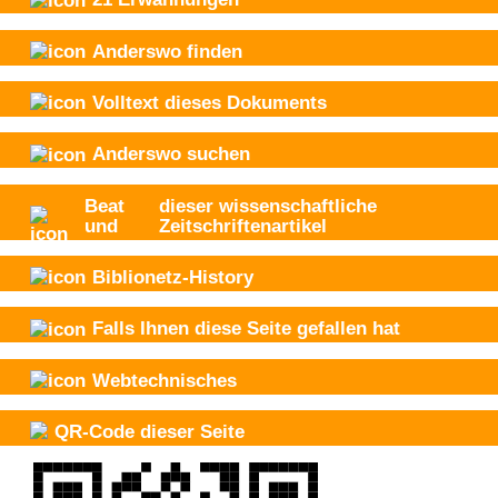
Anderswo finden
Volltext dieses Dokuments
Anderswo suchen
Beat
dieser wissenschaftliche
und
Zeitschriftenartikel
Biblionetz-History
Falls Ihnen diese Seite gefallen hat
Webtechnisches
QR-Code dieser Seite