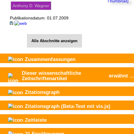
Anthony D. Wagner
Publikationsdatum:
01.07.2009
Alle Abschnitte anzeigen
Zusammenfassungen
Dieser wissenschaftliche
erwähnt
...
Zeitschriftenartikel
Zitationsgraph
Zitationsgraph
(Beta-Test mit vis.js)
Zeitleiste
21
Erwähnungen