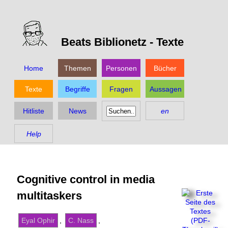
Beats Biblionetz -
Texte
Home
Themen
Personen
Bücher
Texte
Begriffe
Fragen
Aussagen
Hitliste
News
en
Help
Cognitive control in media
multitaskers
Eyal Ophir
,
C. Nass
,