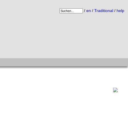
/
en
/
Traditional
/
help