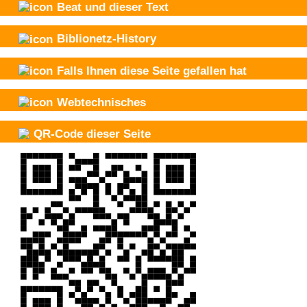
Beat und
dieser Text
Biblionetz-History
Falls Ihnen diese Seite gefallen hat
Webtechnisches
QR-Code dieser Seite