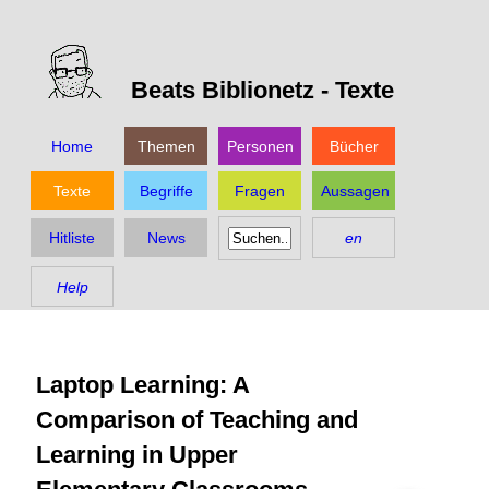
Beats Biblionetz -
Texte
Home
Themen
Personen
Bücher
Texte
Begriffe
Fragen
Aussagen
Hitliste
News
en
Help
Laptop Learning: A
Comparison of Teaching and
Learning in Upper