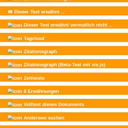
Dieser Text
erwähnt
...
Dieser Text
erwähnt vermutlich nicht
...
Tagcloud
Zitationsgraph
Zitationsgraph
(Beta-Test mit vis.js)
Zeitleiste
8
Erwähnungen
Volltext dieses Dokuments
Anderswo suchen