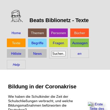
Beats Biblionetz -
Texte
Home
Themen
Personen
Bücher
Texte
Begriffe
Fragen
Aussagen
Hitliste
News
en
Help
Bildung in der Coronakrise
Wie haben die Schulkinder die Zeit der
Schulschließungen verbracht, und welche
Bildungsmaßnahmen befürworten die
Deutschen?