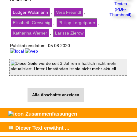
Ludger Wößmann
,
Vera Freundl
,
Elisabeth Grewenig
,
Philipp Lergetporer
,
Katharina Werner
,
Larissa Zierow
Publikationsdatum:
05.08.2020
Diese Seite wurde seit 3 Jahren inhaltlich nicht mehr
aktualisiert. Unter Umständen ist sie nicht mehr aktuell.
Alle Abschnitte anzeigen
Zusammenfassungen
Dieser Text
erwähnt
...