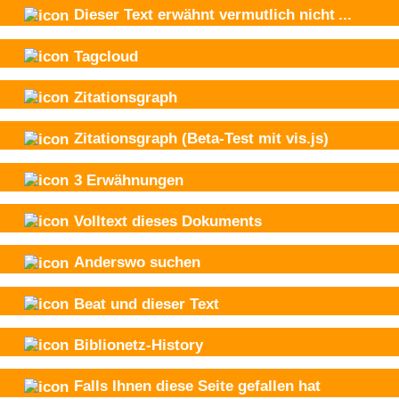
Dieser Text
erwähnt vermutlich nicht
...
Tagcloud
Zitationsgraph
Zitationsgraph
(Beta-Test mit vis.js)
3
Erwähnungen
Volltext dieses Dokuments
Anderswo suchen
Beat und
dieser Text
Biblionetz-History
Falls Ihnen diese Seite gefallen hat