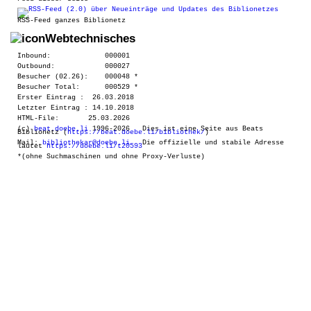
RSS-Feed ganzes Biblionetz
Webtechnisches
Inbound: 000001
Outbound: 000027
Besucher
(02.26): 000048 *
Besucher
Total: 000529
*
Erster Eintrag
: 26.03.2018
Letzter Eintrag
: 14.10.2018
HTML-File: 25.03.2026
(c)
beat.doebe.li
1996-2026 Dies ist eine Seite aus Beats
Biblionetz (
https://beat.doebe.li/bibliothek/
)
Mail:
bibliothekar@doebe.li
Die offizielle und stabile Adresse
lautet
https://doebe.li/t20593
*(ohne Suchmaschinen und ohne Proxy-Verluste)