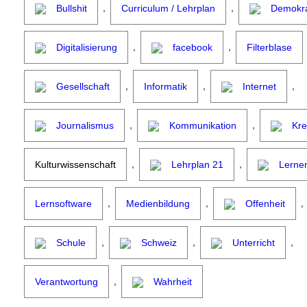
,
,
Bullshit
Curriculum / Lehrplan
Demokra
,
,
Digitalisierung
facebook
Filterblase
,
,
,
Gesellschaft
Informatik
Internet
,
,
Journalismus
Kommunikation
Kre
,
,
Kulturwissenschaft
Lehrplan 21
Lerne
,
,
,
Lernsoftware
Medienbildung
Offenheit
,
,
,
Schule
Schweiz
Unterricht
,
Verantwortung
Wahrheit