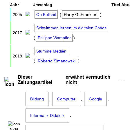
Jahr
Umschlag
Titel
Abr
2005
On Bullshit
(
Harry G. Frankfurt
)
Schwimmen lernen im digitalen Chaos
2017
(
Philippe Wampfler
)
Stumme Medien
2018
(
Roberto Simanowski
)
Dieser
erwähnt vermutlich
...
Zeitungsartikel
nicht
,
,
,
Bildung
Computer
Google
,
Informatik-Didaktik
Nicht