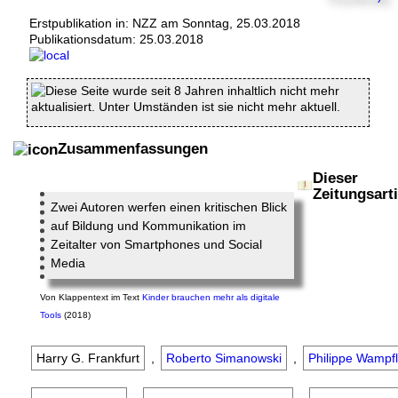
Erstpublikation in: NZZ am Sonntag, 25.03.2018
Publikationsdatum:
25.03.2018
Diese Seite wurde seit 8 Jahren inhaltlich nicht mehr
aktualisiert. Unter Umständen ist sie nicht mehr aktuell.
Zusammenfassungen
Dieser
Zeitungsarti
Zwei Autoren werfen einen kritischen Blick
auf Bildung und Kommunikation im
Zeitalter von Smartphones und Social
Media
Von
Klappentext
im Text
Kinder brauchen mehr als digitale
Tools
(2018)
Harry G. Frankfurt
,
Roberto Simanowski
,
Philippe Wampfl