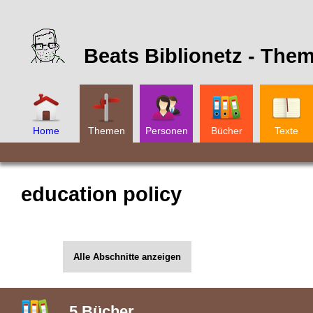
Beats Biblionetz -
Them
Home
Themen
Personen
Bücher
Texte
education policy
Alle Abschnitte anzeigen
5
Bücher