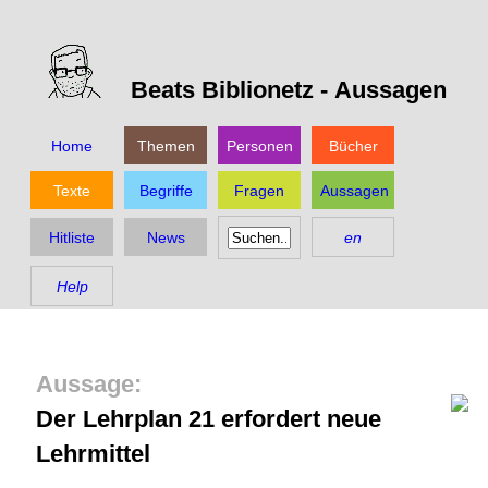
Beats Biblionetz -
Aussagen
Home
Themen
Personen
Bücher
Texte
Begriffe
Fragen
Aussagen
Hitliste
News
en
Help
Der Lehrplan 21 erfordert neue
Lehrmittel