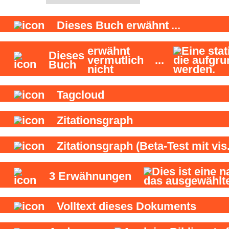
Dieses Buch
erwähnt
...
erwähnt
Dieses
vermutlich
...
Buch
nicht
Tagcloud
Zitationsgraph
Zitationsgraph
(Beta-Test mit vis.
3
Erwähnungen
Volltext dieses Dokuments