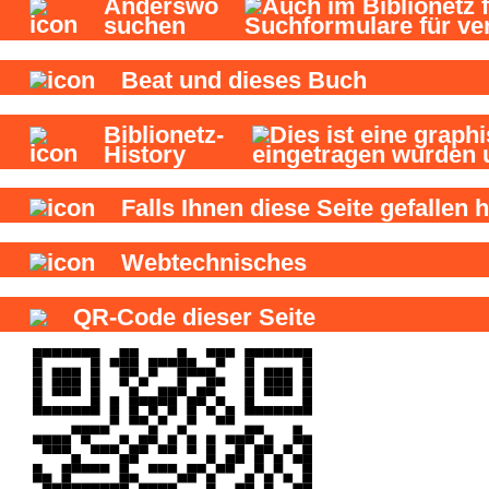
Anderswo
suchen
Beat und
dieses Buch
Biblionetz-
History
Falls Ihnen diese Seite gefallen h
Webtechnisches
QR-Code dieser Seite