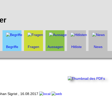
er
Begriffe
Fragen
Aussagen
Hitliste
News
han Sigrist
,
16.08.2017