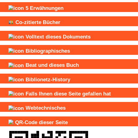
5
Erwähnungen
Co-zitierte Bücher
Volltext dieses Dokuments
Bibliographisches
Beat und
dieses Buch
Biblionetz-History
Falls Ihnen diese Seite gefallen hat
Webtechnisches
QR-Code dieser Seite