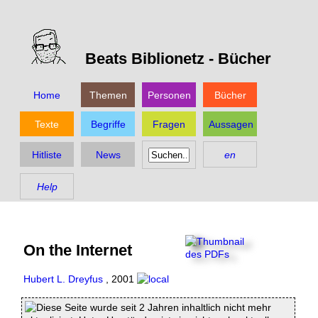
Beats Biblionetz -
Bücher
Home
Themen
Personen
Bücher
Texte
Begriffe
Fragen
Aussagen
Hitliste
News
en
Help
On the Internet
Hubert L. Dreyfus
,
2001
Diese Seite wurde seit 2 Jahren inhaltlich nicht mehr