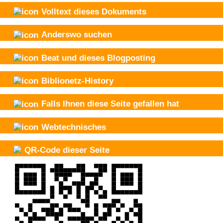
Volltext dieses Dokuments
Anderswo suchen
Beat und
dieses Blogposting
Biblionetz-History
Falls Ihnen diese Seite gefallen hat
Webtechnisches
QR-Code dieser Seite