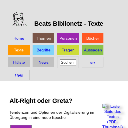
Beats Biblionetz -
Texte
Home
Themen
Personen
Bücher
Texte
Begriffe
Fragen
Aussagen
Hitliste
News
en
Help
Alt-Right oder Greta?
Tendenzen und Optionen der Digitalisierung im
Übergang in eine neue Epoche