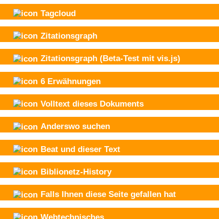
Tagcloud
Zitationsgraph
Zitationsgraph
(Beta-Test mit vis.js)
6
Erwähnungen
Volltext dieses Dokuments
Anderswo suchen
Beat und
dieser Text
Biblionetz-History
Falls Ihnen diese Seite gefallen hat
Webtechnisches