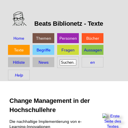
Beats Biblionetz -
Texte
Home
Themen
Personen
Bücher
Texte
Begriffe
Fragen
Aussagen
Hitliste
News
en
Help
Change Management in der
Hochschullehre
Die nachhaltige Implementierung von e-
Learning-Innovationen