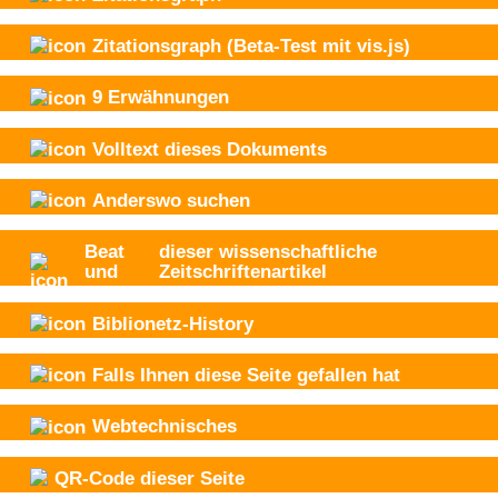
Zitationsgraph
(Beta-Test mit vis.js)
9
Erwähnungen
Volltext dieses Dokuments
Anderswo suchen
Beat
dieser wissenschaftliche
und
Zeitschriftenartikel
Biblionetz-History
Falls Ihnen diese Seite gefallen hat
Webtechnisches
QR-Code dieser Seite