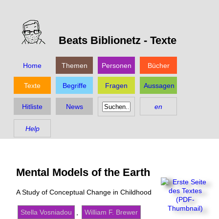
Beats Biblionetz -
Texte
Home
Themen
Personen
Bücher
Texte
Begriffe
Fragen
Aussagen
Hitliste
News
en
Help
Mental Models of the Earth
A Study of Conceptual Change in Childhood
Stella Vosniadou
,
William F. Brewer