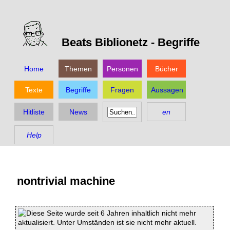
Beats Biblionetz -
Begriffe
Home
Themen
Personen
Bücher
Texte
Begriffe
Fragen
Aussagen
Hitliste
News
en
Help
nontrivial machine
Diese Seite wurde seit 6 Jahren inhaltlich nicht mehr
aktualisiert. Unter Umständen ist sie nicht mehr aktuell.