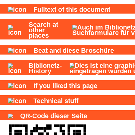
Fulltext of this document
Search at
other
places
Beat and
diese Broschüre
Biblionetz-
History
If you liked this page
Technical stuff
QR-Code dieser Seite