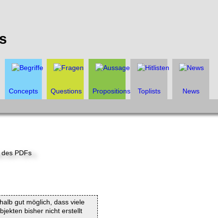
s
Concepts
Questions
Propositions
Toplists
News
shalb gut möglich, dass viele
ekten bisher nicht erstellt