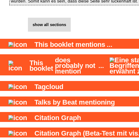
wurden. Somit kann es sein, dass diese Seite sehr lückenhaft ist.
show all sections
This booklet
mentions
...
does
This
probably not
...
booklet
mention
Tagcloud
Talks by Beat mentioning
Citation Graph
Citation Graph
(Beta-Test mit vis.