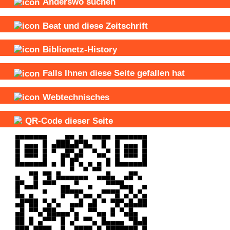
Anderswo suchen
Beat und
diese Zeitschrift
Biblionetz-History
Falls Ihnen diese Seite gefallen hat
Webtechnisches
QR-Code dieser Seite