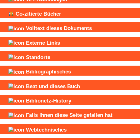
Co-zitierte Bücher
Volltext dieses Dokuments
Externe Links
Standorte
Bibliographisches
Beat und
dieses Buch
Biblionetz-History
Falls Ihnen diese Seite gefallen hat
Webtechnisches