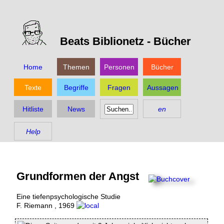
Beats Biblionetz -
Bücher
Home
Themen
Personen
Bücher
Texte
Begriffe
Fragen
Aussagen
Hitliste
News
en
Help
Grundformen der Angst
Eine tiefenpsychologische Studie
F. Riemann
,
1969