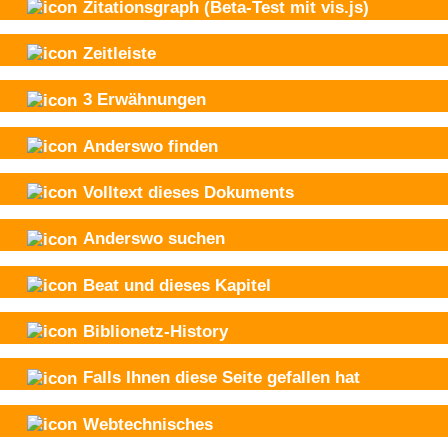
Zitationsgraph
(Beta-Test mit vis.js)
Zeitleiste
3
Erwähnungen
Anderswo finden
Volltext dieses Dokuments
Anderswo suchen
Beat und
dieses Kapitel
Biblionetz-History
Falls Ihnen diese Seite gefallen hat
Webtechnisches