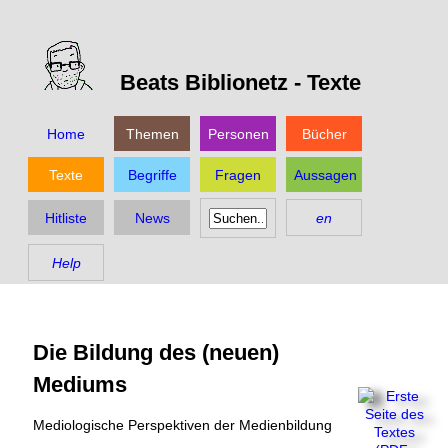
Beats Biblionetz -
Texte
Home
Themen
Personen
Bücher
Texte
Begriffe
Fragen
Aussagen
Hitliste
News
en
Help
Die Bildung des (neuen)
Mediums
Mediologische Perspektiven der Medienbildung