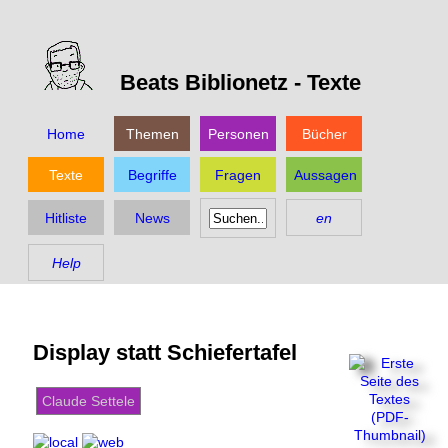
Beats Biblionetz -
Texte
Home
Themen
Personen
Bücher
Texte
Begriffe
Fragen
Aussagen
Hitliste
News
en
Help
Display statt Schiefertafel
Claude Settele