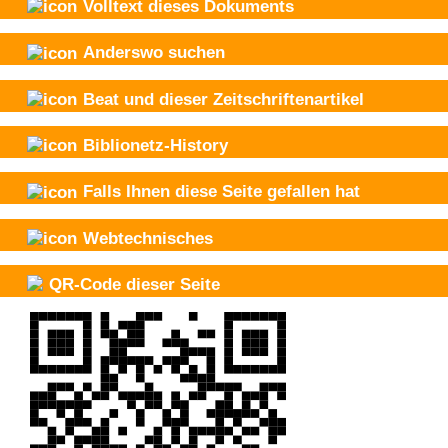
Volltext dieses Dokuments
Anderswo suchen
Beat und
dieser Zeitschriftenartikel
Biblionetz-History
Falls Ihnen diese Seite gefallen hat
Webtechnisches
QR-Code dieser Seite