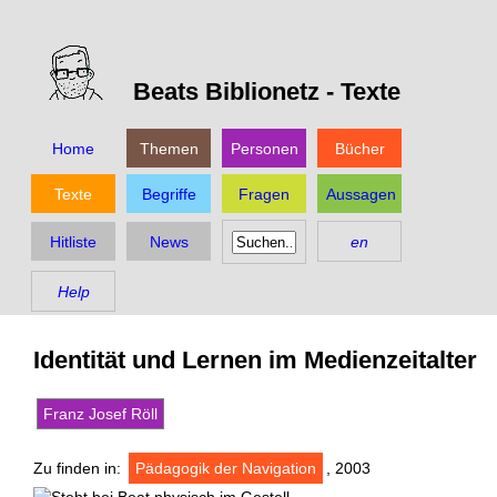
Beats Biblionetz -
Texte
Home
Themen
Personen
Bücher
Texte
Begriffe
Fragen
Aussagen
Hitliste
News
en
Help
Identität und Lernen im Medienzeitalter
Franz Josef Röll
Zu finden in:
Pädagogik der Navigation
, 2003