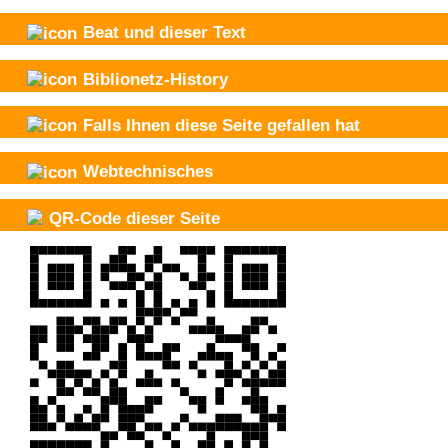
Beat und
dieser Text
Biblionetz-History
Falls Ihnen diese Seite gefallen hat
Webtechnisches
QR-Code dieser Seite