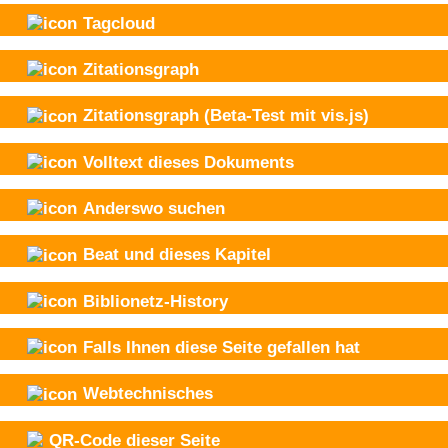
Tagcloud
Zitationsgraph
Zitationsgraph
(Beta-Test mit vis.js)
Volltext dieses Dokuments
Anderswo suchen
Beat und
dieses Kapitel
Biblionetz-History
Falls Ihnen diese Seite gefallen hat
Webtechnisches
QR-Code dieser Seite