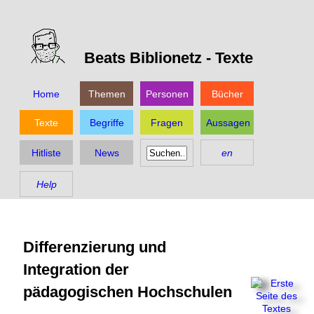
Beats Biblionetz -
Texte
Home
Themen
Personen
Bücher
Texte
Begriffe
Fragen
Aussagen
Hitliste
News
en
Help
Differenzierung und
Integration der
pädagogischen Hochschulen