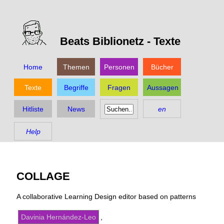
Beats Biblionetz -
Texte
Home
Themen
Personen
Bücher
Texte
Begriffe
Fragen
Aussagen
Hitliste
News
en
Help
COLLAGE
A collaborative Learning Design editor based on patterns
Davinia Hernández-Leo
,