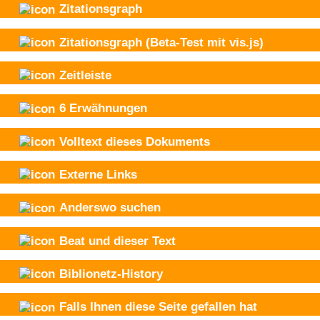
Zitationsgraph
Zitationsgraph
(Beta-Test mit vis.js)
Zeitleiste
6
Erwähnungen
Volltext dieses Dokuments
Externe Links
Anderswo suchen
Beat und
dieser Text
Biblionetz-History
Falls Ihnen diese Seite gefallen hat