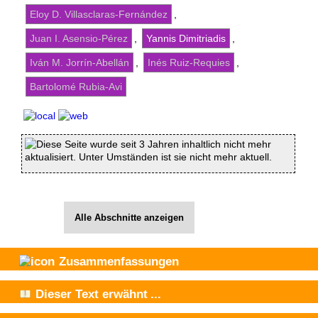
Eloy D. Villasclaras-Fernández
,
Juan I. Asensio-Pérez
,
Yannis Dimitriadis
,
Iván M. Jorrín-Abellán
,
Inés Ruiz-Requies
,
Bartolomé Rubia-Avi
Diese Seite wurde seit 3 Jahren inhaltlich nicht mehr
aktualisiert. Unter Umständen ist sie nicht mehr aktuell.
Alle Abschnitte anzeigen
Zusammenfassungen
Dieser Text
erwähnt
...