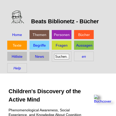
Beats Biblionetz -
Bücher
Home
Themen
Personen
Bücher
Texte
Begriffe
Fragen
Aussagen
Hitliste
News
en
Help
Children's Discovery of the
Active Mind
Phenomenological Awareness, Social
Experience, and Knowledge About Cognition