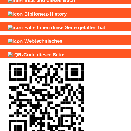
Beat und
dieses Buch
Biblionetz-History
Falls Ihnen diese Seite gefallen hat
Webtechnisches
QR-Code dieser Seite