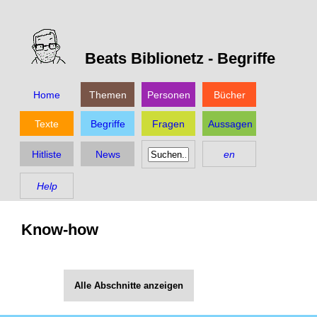
Beats Biblionetz -
Begriffe
Home
Themen
Personen
Bücher
Texte
Begriffe
Fragen
Aussagen
Hitliste
News
en
Help
Know-how
Alle Abschnitte anzeigen