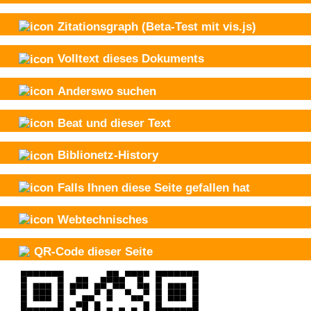
Zitationsgraph
(Beta-Test mit vis.js)
Volltext dieses Dokuments
Anderswo suchen
Beat und
dieser Text
Biblionetz-History
Falls Ihnen diese Seite gefallen hat
Webtechnisches
QR-Code dieser Seite