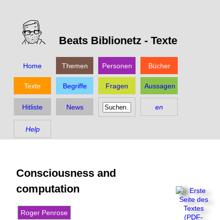
Beats Biblionetz -
Texte
Home
Themen
Personen
Bücher
Texte
Begriffe
Fragen
Aussagen
Hitliste
News
en
Help
Consciousness and
computation
Roger Penrose