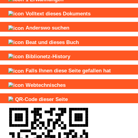
Volltext dieses Dokuments
Anderswo suchen
Beat und
dieses Buch
Biblionetz-History
Falls Ihnen diese Seite gefallen hat
Webtechnisches
QR-Code dieser Seite