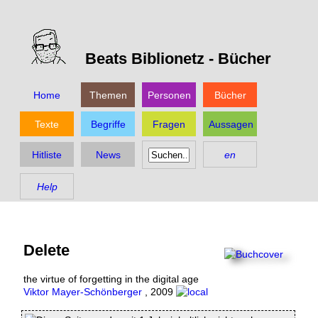
Beats Biblionetz -
Bücher
Home
Themen
Personen
Bücher
Texte
Begriffe
Fragen
Aussagen
Hitliste
News
en
Help
Delete
the virtue of forgetting in the digital age
Viktor Mayer-Schönberger
,
2009