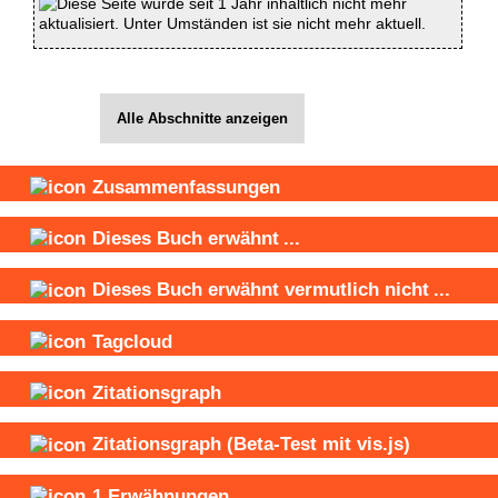
Diese Seite wurde seit 1 Jahr inhaltlich nicht mehr
aktualisiert. Unter Umständen ist sie nicht mehr aktuell.
Alle Abschnitte anzeigen
Zusammenfassungen
Dieses Buch
erwähnt
...
Dieses Buch
erwähnt vermutlich nicht
...
Tagcloud
Zitationsgraph
Zitationsgraph
(Beta-Test mit vis.js)
1
Erwähnungen