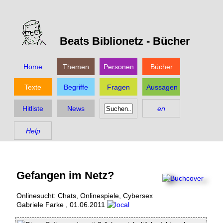
Beats Biblionetz -
Bücher
Home
Themen
Personen
Bücher
Texte
Begriffe
Fragen
Aussagen
Hitliste
News
en
Help
Gefangen im Netz?
Onlinesucht: Chats, Onlinespiele, Cybersex
Gabriele Farke
,
01.06.2011