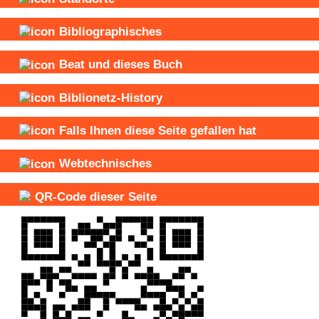
Bibliographisches
Beat und
dieses Buch
Biblionetz-History
Falls Ihnen diese Seite gefallen hat
Webtechnisches
QR-Code dieser Seite