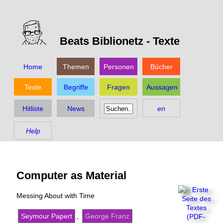
Beats Biblionetz -
Texte
Home
Themen
Personen
Bücher
Texte
Begriffe
Fragen
Aussagen
Hitliste
News
en
Help
Computer as Material
Messing About with Time
Seymour Papert
,
George Franz