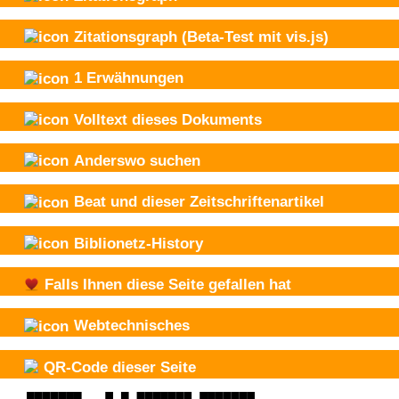
Zitationsgraph
(Beta-Test mit vis.js)
1
Erwähnungen
Volltext dieses Dokuments
Anderswo suchen
Beat und
dieser Zeitschriftenartikel
Biblionetz-History
Falls Ihnen diese Seite gefallen hat
Webtechnisches
QR-Code dieser Seite