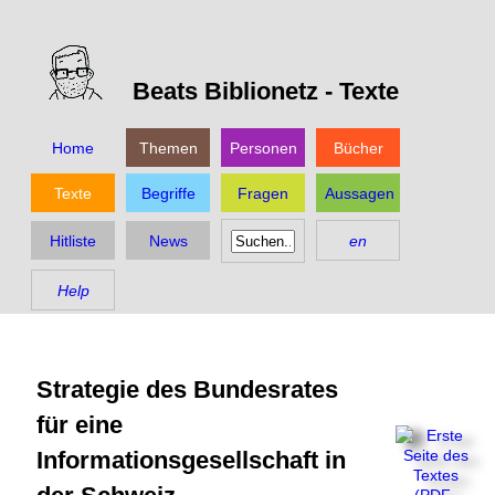
Beats Biblionetz -
Texte
Home
Themen
Personen
Bücher
Texte
Begriffe
Fragen
Aussagen
Hitliste
News
en
Help
Strategie des Bundesrates
für eine
Informationsgesellschaft in