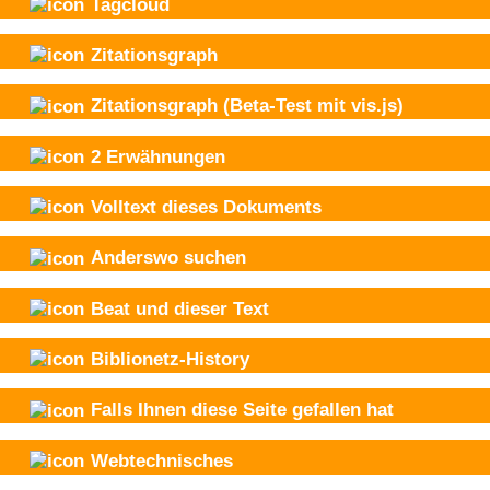
Tagcloud
Zitationsgraph
Zitationsgraph
(Beta-Test mit vis.js)
2
Erwähnungen
Volltext dieses Dokuments
Anderswo suchen
Beat und
dieser Text
Biblionetz-History
Falls Ihnen diese Seite gefallen hat
Webtechnisches