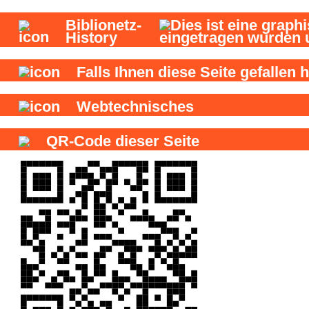
Biblionetz-
History
Falls Ihnen diese Seite gefallen h
Webtechnisches
QR-Code dieser Seite