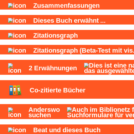
Zusammenfassungen
Dieses Buch
erwähnt
...
Zitationsgraph
Zitationsgraph
(Beta-Test mit vis.
2
Erwähnungen
Co-zitierte Bücher
Anderswo
suchen
Beat und
dieses Buch