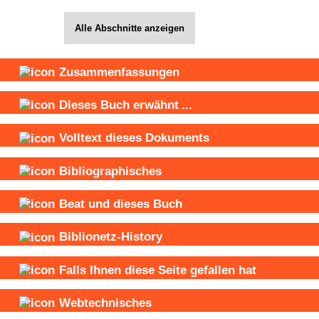
Alle Abschnitte anzeigen
Zusammenfassungen
Dieses Buch
erwähnt
...
Volltext dieses Dokuments
Bibliographisches
Beat und
dieses Buch
Biblionetz-History
Falls Ihnen diese Seite gefallen hat
Webtechnisches