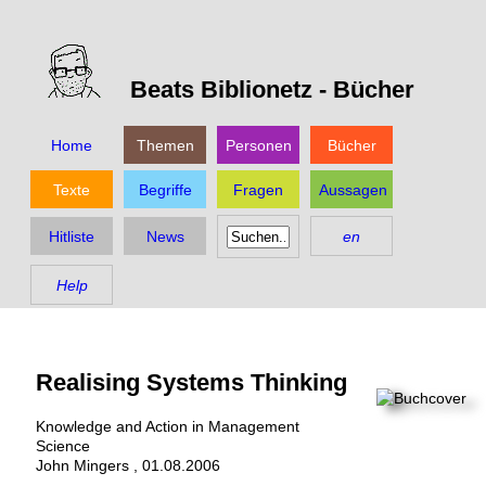
Beats Biblionetz -
Bücher
Home
Themen
Personen
Bücher
Texte
Begriffe
Fragen
Aussagen
Hitliste
News
en
Help
Realising Systems Thinking
Knowledge and Action in Management
Science
John Mingers
,
01.08.2006