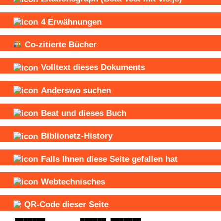
4
Erwähnungen
Co-zitierte Bücher
Volltext dieses Dokuments
Anderswo suchen
Beat und
dieses Buch
Biblionetz-History
Falls Ihnen diese Seite gefallen hat
Webtechnisches
QR-Code dieser Seite