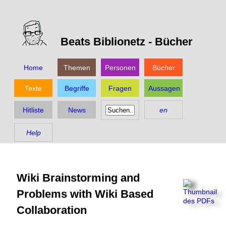
Beats Biblionetz -
Bücher
Home
Themen
Personen
Bücher
Texte
Begriffe
Fragen
Aussagen
Hitliste
News
en
Help
Wiki Brainstorming and
Problems with Wiki Based
Collaboration