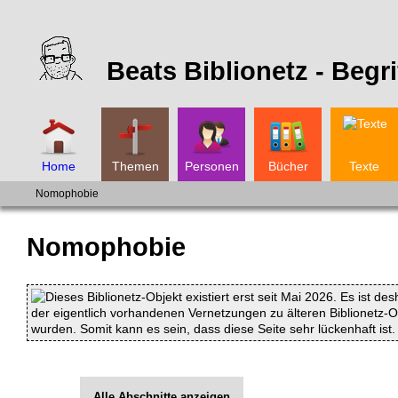
Beats Biblionetz -
Begri
Home
Themen
Personen
Bücher
Texte
Nomophobie
Nomophobie
Dieses Biblionetz-Objekt existiert erst seit Mai 2026. Es ist des
der eigentlich vorhandenen Vernetzungen zu älteren Biblionetz-Obj
wurden. Somit kann es sein, dass diese Seite sehr lückenhaft ist.
Alle Abschnitte anzeigen